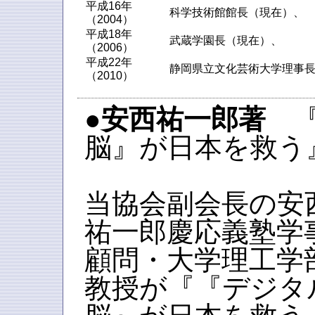
平成16年
科学技術館館長（現在）、
（2004）
平成18年
武蔵学園長（現在）、
（2006）
平成22年
静岡県立文化芸術大学理事
（2010）
●安西祐一郎著
『
脳』が日本を救う
当協会副会長の安
祐一郎慶応義塾学
顧問・大学理工学
教授が『『デジタ