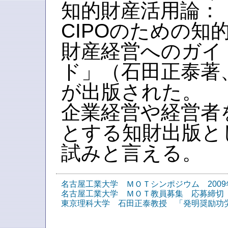
知的財産活用論：
CIPOのための知
財産経営へのガイ
ド」（石田正泰著
が出版された。
企業経営や経営者
とする知財出版と
試みと言える。
名古屋工業大学 ＭＯＴシンポジウム 2009年
名古屋工業大学 ＭＯＴ教員募集 応募締切 2
東京理科大学 石田正泰教授 「発明奨励功労賞