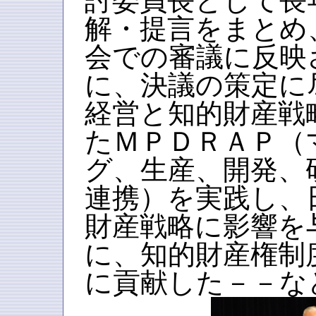
討委員長として長
解・提言をまとめ
会での審議に反映
に、決議の策定に
経営と知的財産戦
たＭＰＤＲＡＰ（
グ、生産、開発、
連携）を実践し、
財産戦略に影響を
に、知的財産権制
に貢献した－－な