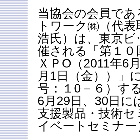
当協会の会員であ
トワーク㈱（代表
浩氏）は、東京ビ
催される「第１０
ＸＰO（2011年6
月1日（金））」
号：１0－６）す
6月29日、30日
支援製品・技術セ
イベートセミナー