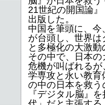
脳』が日本を救う
21世紀の開国論
出版した。
中国を筆頭に、今
が台頭し、世界は
と多極化の大激動
その中で、日本の
危機が叫ばれるが
学専攻と永い教育
の中の日本を救う
『デジタル脳』を
代」だと主張する