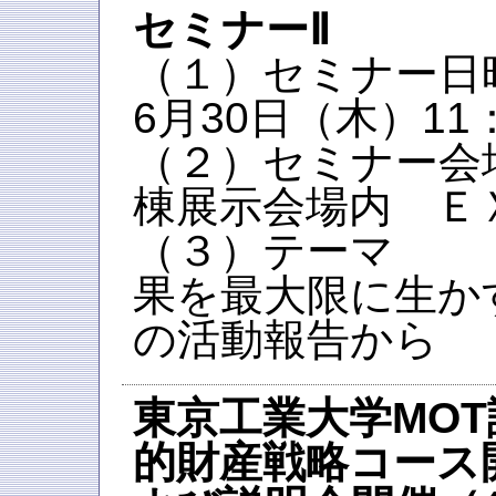
セミナーⅡ
（１）セミナー日時
6月30日（木）11：
（２）セミナー会
棟展示会場内 Ｅ
（３）テーマ
果を最大限に生か
の活動報告から
東京工業大学M
的財産戦略コース