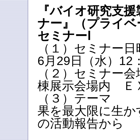
『バイオ研究支援
ナー』（プライベ
セミナーⅠ
（１）セミナー日時
6月29日（水）12：
（２）セミナー会
棟展示会場内 Ｅ
（３）テーマ
果を最大限に生か
の活動報告から