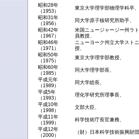
昭和28年
東京大学理学部物理学科卒
（1953）
昭和31年
同大学原子核研究所助手、
（1956）
昭和42年
米国ニュージャージー州ラ
（1967）
員教授、
昭和46年
ニューヨーク州立大学スト
（1971）
授、
昭和50年
東京大学理学部教授、
（1975）
昭和60年
同大学理学部長、
（1985）
平成元年
同大学総長、
（1989）
平成5年
理化学研究所理事長、
（1993）
平成10年
文部大臣、
（1998）
平成11年
科学技術庁長官兼務、
（1999）
平成12年
（財）日本科学技術振興財
（2000）