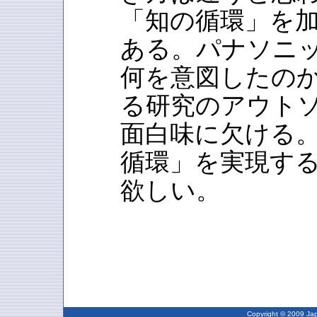
「知の循環」を
ある。パナソニ
何を意図したの
る研究のアウト
面白味に欠ける
循環」を実現す
欲しい。
Copyright © 2009 Japa