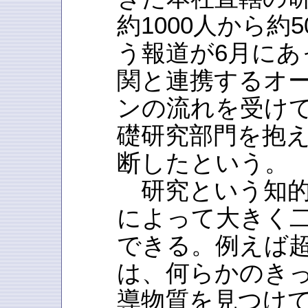
約1000人から約
う報道が6月にあ
関と連携するオ
ンの流れを受け
礎研究部門を抱
断したという。
研究という知的
によって大きく
できる。例えば
は、何らかのき
導物質を見つけ