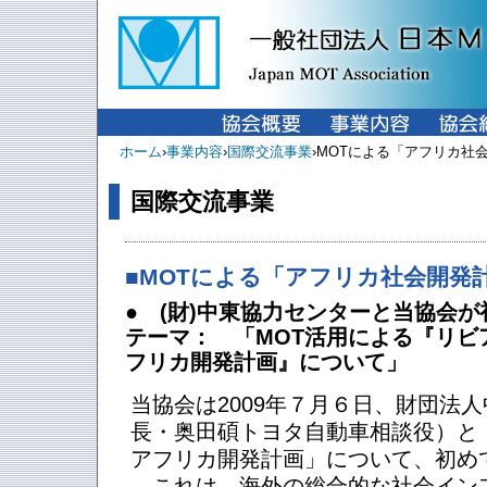
ホーム
›
事業内容
›
国際交流事業
›MOTによる「アフリカ社
国際交流事業
■MOTによる「アフリカ社会開発
● (財)中東協力センターと当協会が
テーマ： 「MOT活用による『リビ
フリカ開発計画』について」
当協会は2009年７月６日、財団法
長・奥田碩トヨタ自動車相談役）と
アフリカ開発計画」について、初め
これは、海外の総合的な社会イン