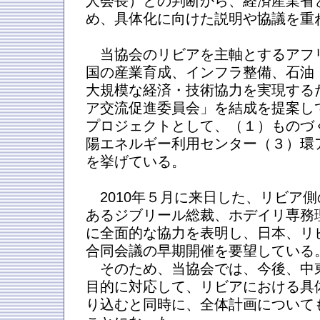
人会長）との判断から、経済産業省
め、具体化に向けた説明や協議を重
当協会のリビアを主軸とするアフ
国の産業育成、インフラ整備、石油
大規模な経済・技術協力を実現する
ア交流促進委員会」を結成を提案し
プロジェクトとして、（１）ものづ
陽エネルギー利用センター（３）環アフ
を挙げている。
2010年５月に来日した、リビア
あるジブリール総裁、ホデイリ専務
に全面的な協力を表明し、日本、リ
合同会議の早期開催を要望している
そのため、当協会では、今後、中
目的に対応して、リビアにおける具
り込むと同時に、全体計画について