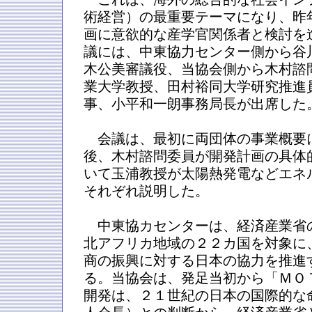
術経営）の最重要テーマになり、昨
画に意欲的な産学官関係者と検討を
議には、中東協力センター側から谷
木公美審議役、当協会側から木村諮
業大学教授、田村裕同大学研究推進
事、小平和一朗事務局長が出席した
会議は、最初に両団体の事業概要
後、木村諮問委員が開発計画の具体
いて玉浦教授が太陽熱発電などエネ
それぞれ説明した。
中東協カセンターは、経済産業省
北アフリカ地域の２２カ国を対象に
商の振興に対する日本の協力を推進
る。当協会は、発足当初から「ＭＯ
開発は、２１世紀の日本の国際的な