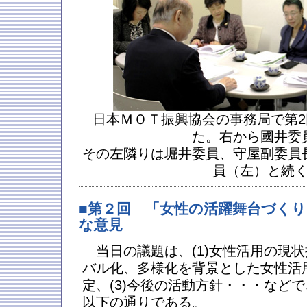
日本ＭＯＴ振興協会の事務局で第
た。右から國井委
その左隣りは堀井委員、守屋副委員
員（左）と続
■第２回 「女性の活躍舞台づく
な意見
当日の議題は、(1)女性活用の現状
バル化、多様化を背景とした女性活
定、(3)今後の活動方針・・・など
以下の通りである。