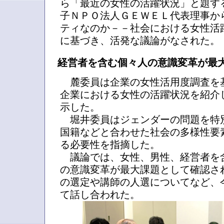
ら「最近の女性の活躍状況」と題す
子ＮＰＯ法人ＧＥＷＥＬ代表理事か
ティなのか－－社会における女性活
に基づき、活発な議論がなされた。
経営者を含む個々人の意識変革が最
麓委員は企業の女性活用度調査を
企業における女性の活躍状況を紹介
示した。
堀井委員はジェンダーの問題を特
国籍などと合わせた社会の多様性要
る必要性を指摘した。
議論では、女性、男性、経営者を
の意識変革が最大課題として確認さ
の選定や講師の人選についてなど、
て話し合われた。