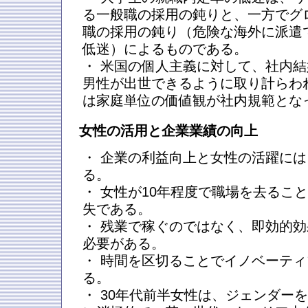
る一般職の採用の鈍りと、一方でグ
職の採用の鈍り（危険な海外に派遣
低迷）によるものである。
・ 米国の個人主義に対して、社内
男性が出世できるように取り計らわ
は家庭単位の価値観が社内規範とな
女性の活用と企業業績の向上
・ 企業の利益向上と女性の活躍に
る。
・ 女性が10年程度で職場を去るこ
失である。
・ 残業で稼ぐのではなく、即効的
必要がある。
・ 時間を区切ることでイノベーテ
る。
・ 30年代前半女性は、ジェンダー